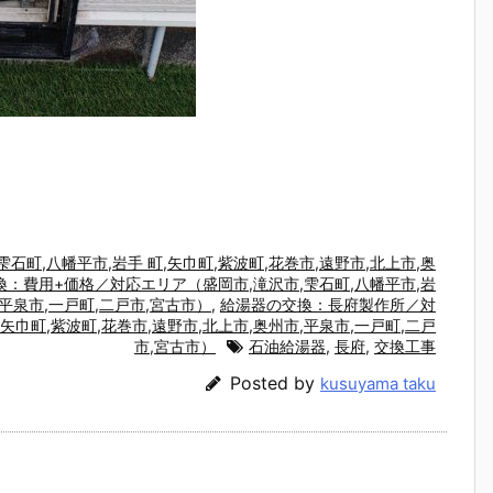
町,八幡平市,岩手 町,矢巾町,紫波町,花巻市,遠野市,北上市,奥
：費用+価格／対応エリア（盛岡市,滝沢市,雫石町,八幡平市,岩
,平泉市,一戸町,二戸市,宮古市）
,
給湯器の交換：長府製作所／対
矢巾町,紫波町,花巻市,遠野市,北上市,奥州市,平泉市,一戸町,二戸
市,宮古市）
石油給湯器
,
長府
,
交換工事
Posted by
kusuyama taku