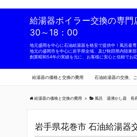
給湯器ボイラー交換の専門店 
30～18：00
地元盛岡を中心に石油給湯器を格安で提供中！風呂釜専用
地元の盛岡市を中心に岩手県全域、及び秋田県内陸東部
創業昭和54年の実績を元に、お客様に安心と信頼でお
給湯器の価格と交換の費用
石油給湯器の交換、
給湯器の価格と交換の費用
>
風呂 湯沸かし器 長府製
岩手県花巻市 石油給湯器交