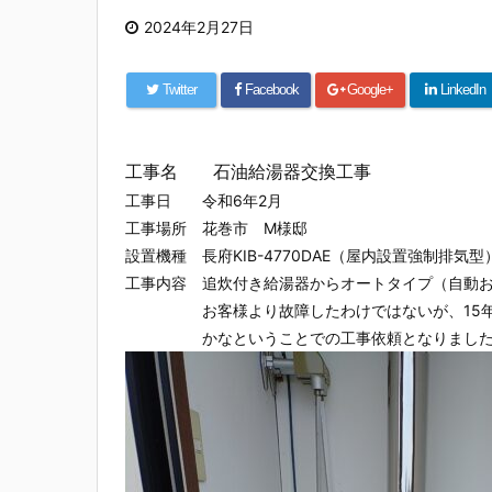
2024年2月27日
Twitter
Facebook
Google+
LinkedIn
工事名 石油給湯器交換工事
工事日 令和6年2月
工事場所 花巻市 M様邸
設置機種 長府KIB-4770DAE（屋内設置強制排気型
工事内容 追炊付き給湯器からオートタイプ（自動
お客様より故障したわけではないが、15年
かなということでの工事依頼となりました