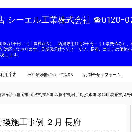
シーエル工業株式会社 ☎0120-02
8万1千円～（工事費込み）、給湯専用11万2千円～（工事費込み）、給
で対応しております。長期保証付きでノーリツ、長府、コロナの価格が
応えします。
ご利用案内
石油給湯器についてQ&A
お問合せ：フォーム
作所（盛岡市,滝沢市,雫石町,八幡平市,岩手 町,矢巾町,紫波町,花巻市,遠野市
換施工事例 ２月 長府