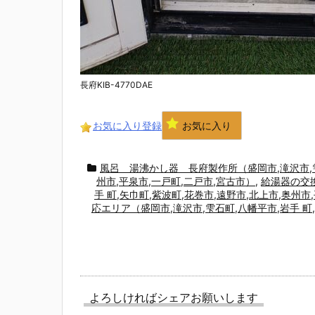
長府KIB-4770DAE
お気に入り登録
お気に入り
風呂 湯沸かし器 長府製作所（盛岡市,滝沢市,雫石
州市,平泉市,一戸町,二戸市,宮古市）
,
給湯器の交換
手 町,矢巾町,紫波町,花巻市,遠野市,北上市,奥州市
応エリア（盛岡市,滝沢市,雫石町,八幡平市,岩手 町,
よろしければシェアお願いします