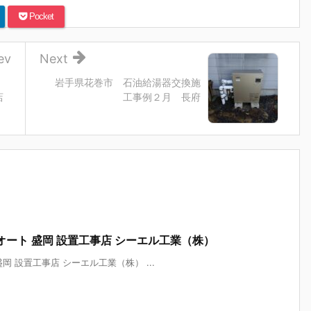
Pocket
ev
Next
イ
岩手県花巻市 石油給湯器交換施
店
工事例２月 長府
フルオート 盛岡 設置工事店 シーエル工業（株）
 盛岡 設置工事店 シーエル工業（株） ...