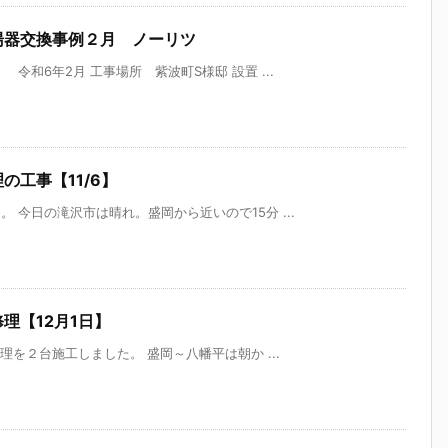
湯器交換事例２月 ノーリツ
和6年2月 工事場所 紫波町S様邸 設置 ...
工事【11/6】
 今日の滝沢市は晴れ。盛岡から近いので15分 ...
理【12月1日】
理を２台施工しました。 盛岡～八幡平は朝か ...