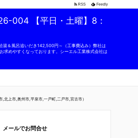
RSS
Feedly
6-004 【平日・土曜】8：
湯＆風呂追いだき142,500円～（工事費込み）弊社は
お求めやすくなっております。シーエル工業株式会社は
,北上市,奥州市,平泉市,一戸町,二戸市,宮古市）
メールでお問合せ