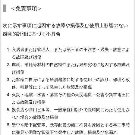
＜免責事項＞
次に示す事項に起因する故障や損傷及び使用上影響のない
感覚的評価に基づく不具合
入居者または管理人、または第三者の不注意・過失・故意によ
る故障及び損傷
摩耗、消耗等材料の自然特性または経年劣化に起因する故障及
び損傷
お客様ご自身による給湯器等に対する使用上の誤り、修理や改
修、移動等によって発生した故障及び損傷
火災・地震・水害・落雷その他の天災地変・公害や異常電圧に
よる故障及び損傷
飲食店や商用ビル等、一般家庭用以外で長時間にわたり使用さ
れた場合の故障及び損傷
壁中や階下配管等、既存配管の施工不良を原因とする本工事時
に発見が困難な状況下で発生した故障、損傷及び水漏れ