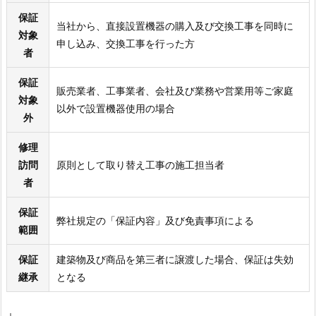
保証
当社から、直接設置機器の購入及び交換工事を同時に
対象
申し込み、交換工事を行った方
者
保証
販売業者、工事業者、会社及び業務や営業用等ご家庭
対象
以外で設置機器使用の場合
外
修理
訪問
原則として取り替え工事の施工担当者
者
保証
弊社規定の「保証内容」及び免責事項による
範囲
保証
建築物及び商品を第三者に譲渡した場合、保証は失効
継承
となる