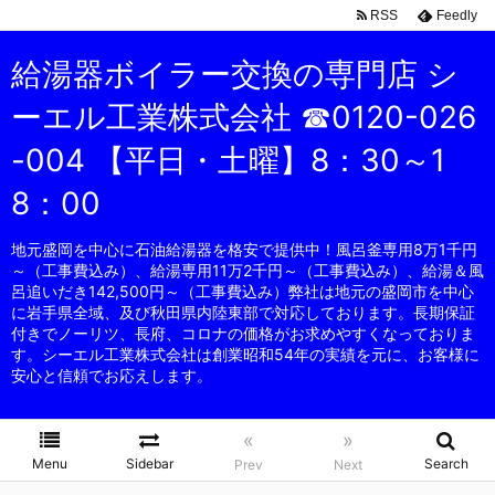
RSS
Feedly
給湯器ボイラー交換の専門店 シ
ーエル工業株式会社 ☎0120-026
-004 【平日・土曜】8：30～1
8：00
地元盛岡を中心に石油給湯器を格安で提供中！風呂釜専用8万1千円
～（工事費込み）、給湯専用11万2千円～（工事費込み）、給湯＆風
呂追いだき142,500円～（工事費込み）弊社は地元の盛岡市を中心
に岩手県全域、及び秋田県内陸東部で対応しております。長期保証
付きでノーリツ、長府、コロナの価格がお求めやすくなっておりま
す。シーエル工業株式会社は創業昭和54年の実績を元に、お客様に
安心と信頼でお応えします。
«
»
Menu
Sidebar
Search
Prev
Next