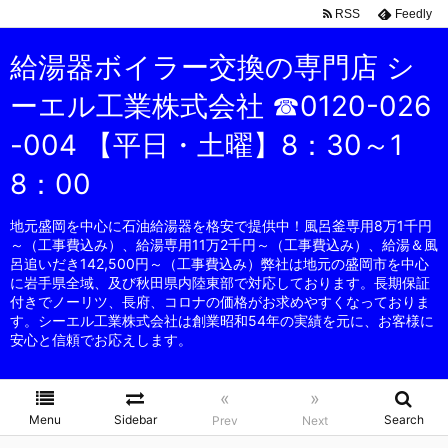
RSS
Feedly
給湯器ボイラー交換の専門店 シ
ーエル工業株式会社 ☎0120-026
-004 【平日・土曜】8：30～1
8：00
地元盛岡を中心に石油給湯器を格安で提供中！風呂釜専用8万1千円
～（工事費込み）、給湯専用11万2千円～（工事費込み）、給湯＆風
呂追いだき142,500円～（工事費込み）弊社は地元の盛岡市を中心
に岩手県全域、及び秋田県内陸東部で対応しております。長期保証
付きでノーリツ、長府、コロナの価格がお求めやすくなっておりま
す。シーエル工業株式会社は創業昭和54年の実績を元に、お客様に
安心と信頼でお応えします。
«
»
Menu
Sidebar
Search
Prev
Next