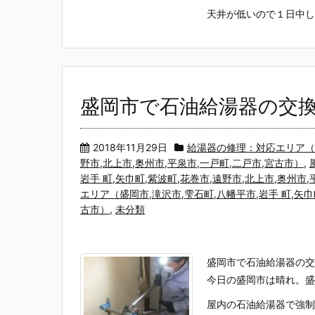
天井が低いので１日中しゃ
盛岡市で石油給湯器の交換修
2018年11月29日
給湯器の修理：対応エリア（盛岡
野市,北上市,奥州市,平泉市,一戸町,二戸市,宮古市）
,
岩手 町,矢巾町,紫波町,花巻市,遠野市,北上市,奥州市
エリア（盛岡市,滝沢市,雫石町,八幡平市,岩手 町,矢巾
古市）
,
未分類
盛岡市で石油給湯器の交
今日の盛岡市は晴れ。盛
屋内の石油給湯器で強制