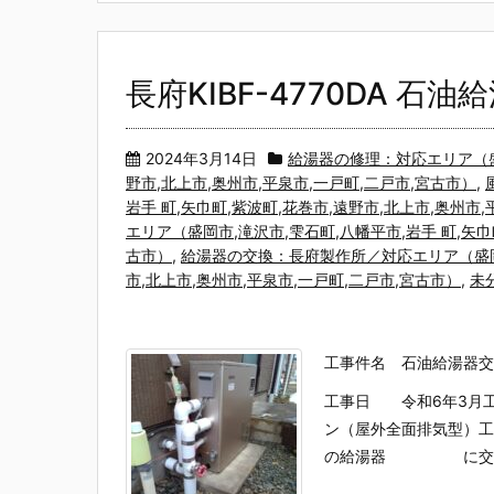
長府KIBF-4770DA 石
2024年3月14日
給湯器の修理：対応エリア（盛岡
野市,北上市,奥州市,平泉市,一戸町,二戸市,宮古市）
,
岩手 町,矢巾町,紫波町,花巻市,遠野市,北上市,奥州市
エリア（盛岡市,滝沢市,雫石町,八幡平市,岩手 町,矢巾
古市）
,
給湯器の交換：長府製作所／対応エリア（盛岡市
市,北上市,奥州市,平泉市,一戸町,二戸市,宮古市）
,
未
工事件名 石油給湯器交
工事日 令和6年3月工事
ン（屋外全面排気型）工
の給湯器 に交換しま