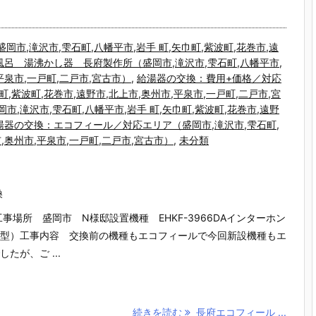
市,滝沢市,雫石町,八幡平市,岩手 町,矢巾町,紫波町,花巻市,遠
風呂 湯沸かし器 長府製作所（盛岡市,滝沢市,雫石町,八幡平市,
,平泉市,一戸町,二戸市,宮古市）
,
給湯器の交換：費用+価格／対応
町,紫波町,花巻市,遠野市,北上市,奥州市,平泉市,一戸町,二戸市,宮
,滝沢市,雫石町,八幡平市,岩手 町,矢巾町,紫波町,花巻市,遠野
湯器の交換：エコフィール／対応エリア（盛岡市,滝沢市,雫石町,
市,奥州市,平泉市,一戸町,二戸市,宮古市）
,
未分類
換
場所 盛岡市 N様邸設置機種 EHKF-3966DAインターホン
型）工事内容 交換前の機種もエコフィールで今回新設機種もエ
、ご ...
続きを読む
長府エコフィール ...