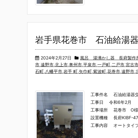
岩手県花巻市 石油給湯
2024年2月27日
風呂 湯沸かし器 長府製作所（
市,遠野市,北上市,奥州市,平泉市,一戸町,二戸市,宮古
石町,八幡平市,岩手 町,矢巾町,紫波町,花巻市,遠野市
工事件名 石油給湯器
工事日 令和6年2月
工事場所 花巻市 O
設置機種 長府KIBF-4
工事内容 オートタイプ