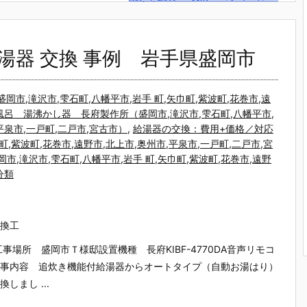
油給湯器 交換 事例 岩手県盛岡市
市,滝沢市,雫石町,八幡平市,岩手 町,矢巾町,紫波町,花巻市,遠
風呂 湯沸かし器 長府製作所（盛岡市,滝沢市,雫石町,八幡平市,
,平泉市,一戸町,二戸市,宮古市）
,
給湯器の交換：費用+価格／対応
町,紫波町,花巻市,遠野市,北上市,奥州市,平泉市,一戸町,二戸市,宮
,滝沢市,雫石町,八幡平市,岩手 町,矢巾町,紫波町,花巻市,遠野
分類
換工
場所 盛岡市Ｔ様邸設置機種 長府KIBF-4770DA音声リモコ
事内容 追炊き機能付給湯器からオートタイプ（自動お湯はり）
し ...