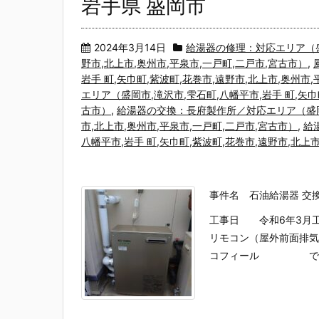
岩手県 盛岡市
2024年3月14日
給湯器の修理：対応エリア（盛岡
野市,北上市,奥州市,平泉市,一戸町,二戸市,宮古市）
,
岩手 町,矢巾町,紫波町,花巻市,遠野市,北上市,奥州市
エリア（盛岡市,滝沢市,雫石町,八幡平市,岩手 町,矢巾
古市）
,
給湯器の交換：長府製作所／対応エリア（盛岡市
市,北上市,奥州市,平泉市,一戸町,二戸市,宮古市）
,
給
八幡平市,岩手 町,矢巾町,紫波町,花巻市,遠野市,北上
事件名 石油給湯器 交
工事日 令和6年3月工事
リモコン（屋外前面排気
コフィール でしたが