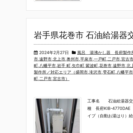
岩手県花巻市 石油給湯器交
2024年2月27日
風呂 湯沸かし器 長府製作所（
市,遠野市,北上市,奥州市,平泉市,一戸町,二戸市,宮古
町,八幡平市,岩手 町,矢巾町,紫波町,花巻市,遠野市,北
製作所／対応エリア（盛岡市,滝沢市,雫石町,八幡平市,岩
町,二戸市,宮古市）
工事名 石油給湯器交
種 長府KIB-4770
イプ（自動お湯はり）