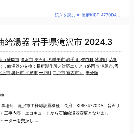
続きを読む
長府KIBF-4770DA ...
石油給湯器 岩手県滝沢市 2024.3
盛岡市,滝沢市,雫石町,八幡平市,岩手 町,矢巾町,紫波町,花巻
市）
,
給湯器の交換：長府製作所／対応エリア（盛岡市,滝沢市,雫
,北上市,奥州市,平泉市,一戸町,二戸市,宮古市）
,
未分類
換
場所 滝沢市Ｔ様邸設置機種 長府 KIBF-4770DA 音声リ
）工事内容 エコキュートから石油給湯器変更となりまし
ーを交換し ...