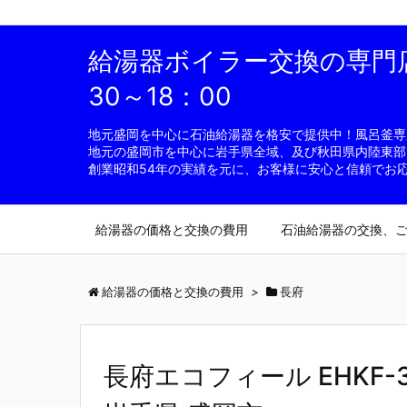
給湯器ボイラー交換の専門店 
30～18：00
地元盛岡を中心に石油給湯器を格安で提供中！風呂釜専用
地元の盛岡市を中心に岩手県全域、及び秋田県内陸東部
創業昭和54年の実績を元に、お客様に安心と信頼でお
給湯器の価格と交換の費用
石油給湯器の交換、
給湯器の価格と交換の費用
>
長府
長府エコフィール EHKF-3