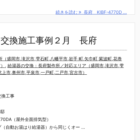
続きを読む
長府 KIBF-4770D ...
器交換施工事例２月 長府
盛岡市,滝沢市,雫石町,八幡平市,岩手 町,矢巾町,紫波町,花巻
市）
,
給湯器の交換：長府製作所／対応エリア（盛岡市,滝沢市,雫
,北上市,奥州市,平泉市,一戸町,二戸市,宮古市）
交換工事
様邸
770DA（屋外全面排気型）
（自動お湯はり給湯器）から同じくオー ...