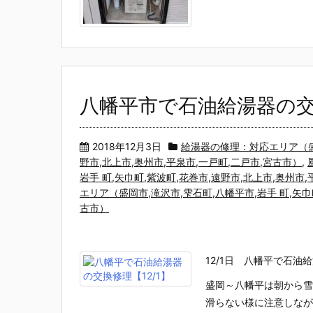
八幡平市で石油給湯器の交
2018年12月3日
給湯器の修理：対応エリア（盛岡
野市,北上市,奥州市,平泉市,一戸町,二戸市,宮古市）
,
岩手 町,矢巾町,紫波町,花巻市,遠野市,北上市,奥州市
エリア（盛岡市,滝沢市,雫石町,八幡平市,岩手 町,矢巾
古市）
12/1日 八幡平で石
盛岡～八幡平は朝から雪
滑らない様に注意しなが