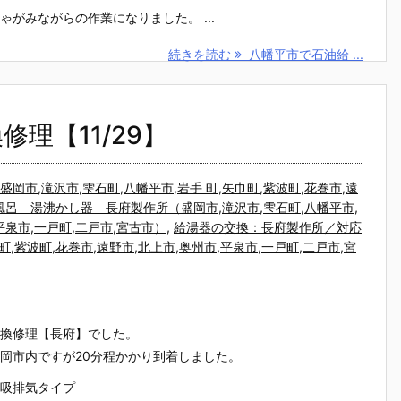
がみながらの作業になりました。 ...
続きを読む
八幡平市で石油給 ...
理【11/29】
市,滝沢市,雫石町,八幡平市,岩手 町,矢巾町,紫波町,花巻市,遠
風呂 湯沸かし器 長府製作所（盛岡市,滝沢市,雫石町,八幡平市,
,平泉市,一戸町,二戸市,宮古市）
,
給湯器の交換：長府製作所／対応
町,紫波町,花巻市,遠野市,北上市,奥州市,平泉市,一戸町,二戸市,宮
換修理【長府】でした。
岡市内ですが20分程かかり到着しました。
吸排気タイプ