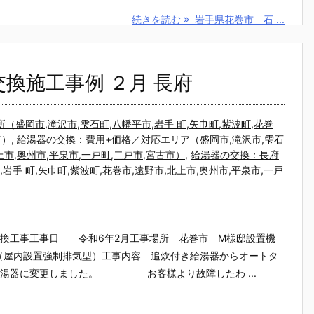
続きを読む
岩手県花巻市 石 ...
換施工事例 ２月 長府
盛岡市,滝沢市,雫石町,八幡平市,岩手 町,矢巾町,紫波町,花巻
市）
,
給湯器の交換：費用+価格／対応エリア（盛岡市,滝沢市,雫石
上市,奥州市,平泉市,一戸町,二戸市,宮古市）
,
給湯器の交換：長府
手 町,矢巾町,紫波町,花巻市,遠野市,北上市,奥州市,平泉市,一戸
換工事工事日 令和6年2月工事場所 花巻市 M様邸設置機
DAE（屋内設置強制排気型）工事内容 追炊付き給湯器からオートタ
給湯器に変更しました。 お客様より故障したわ ...