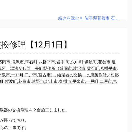
続きを読む
岩手県花巻市 石 ...
換修理【12月1日】
市,滝沢市,雫石町,八幡平市,岩手 町,矢巾町,紫波町,花巻市,遠
風呂 湯沸かし器 長府製作所（盛岡市,滝沢市,雫石町,八幡平市,
,平泉市,一戸町,二戸市,宮古市）
,
給湯器の交換：長府製作所／対応
町,紫波町,花巻市,遠野市,北上市,奥州市,平泉市,一戸町,二戸市,宮
油給湯器の交換修理を２台施工しました。
が降っており、
らの工事です。