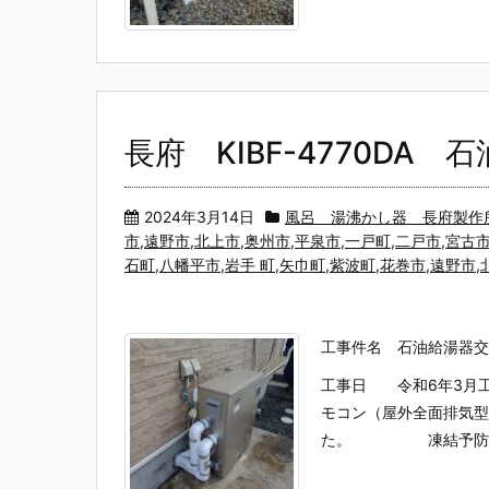
長府 KIBF-4770DA 
2024年3月14日
風呂 湯沸かし器 長府製作所（
市,遠野市,北上市,奥州市,平泉市,一戸町,二戸市,宮古
石町,八幡平市,岩手 町,矢巾町,紫波町,花巻市,遠野市
工事件名 石油給湯器交
工事日 令和6年3月工事
モコン（屋外全面排気型
た。 凍結予防ヒータ